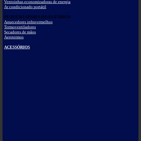
Ventoinhas economizadoras de energia
Ar condicionado portátil
PEQUENO APARELHO ELÉTRICO
Aquecedores infravermelhos
Termoventiladores
Secadores de mãos
Aerotermos
ACESSÓRIOS