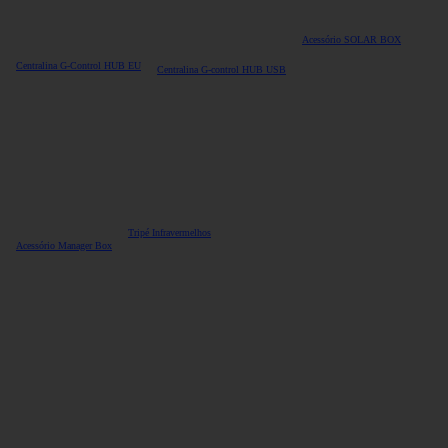
Acessório SOLAR BOX
Centralina G-Control HUB EU
Centralina G-control HUB USB
Tripé Infravermelhos
Acessório Manager Box