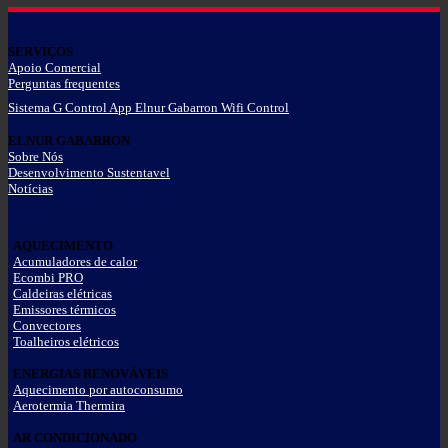
SERVIÇOS
Apoio Comercial
Perguntas frequentes
Sistema G Control App Elnur Gabarron Wifi Control
ELNUR GABARRON
Sobre Nós
Desenvolvimento Sustentavel
Notícias
AQUECIMENTO
Acumuladores de calor
Ecombi PRO
Caldeiras elétricas
Emissores térmicos
Convectores
Toalheiros elétricos
ENERGIAS RENOVÁVEIS
Aquecimento por autoconsumo
Aerotermia Thermira
AR CONDICIONADO