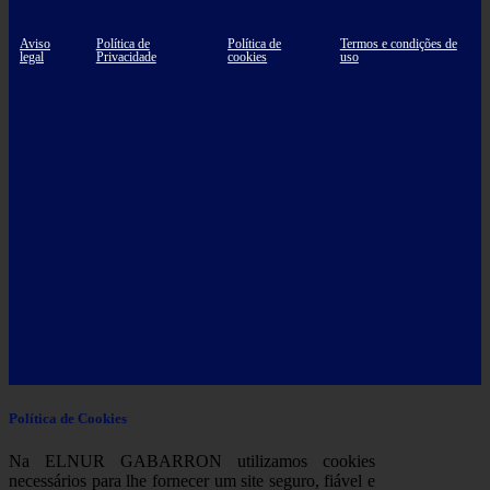
Aviso
Política de
Política de
Termos e condições de
legal
Privacidade
cookies
uso
Política de Cookies
Na ELNUR GABARRON utilizamos cookies
necessários para lhe fornecer um site seguro, fiável e