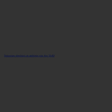
Termostato eletrónico de ambiente com fios TA4D