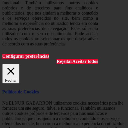
funcional. Também utilizamos outros cookies
próprios e de terceiros para fins analíticos e
publicitários, que nos ajudam a melhorar o conteúdo
e os serviços oferecidos no site, bem como a
melhorar a experiência do utilizador, tendo em conta
as suas preferências de navegação. Estes só serão
utilizados com o seu consentimento. Pode aceitar
todos os cookies ou selecionar os que deseja ativar
de acordo com as suas preferências.
Configurar preferências
Rejeitar
Aceitar todos
Fechar
Política de Cookies
Na ELNUR GABARRON utilizamos cookies necessários para lhe
fornecer um site seguro, fiável e funcional. Também utilizamos
outros cookies próprios e de terceiros para fins analíticos e
publicitários, que nos ajudam a melhorar o conteúdo e os serviços
oferecidos no site, bem como a melhorar a experiência do utilizador,