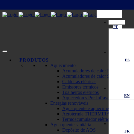
PT
PRODUTOS
ES
Aquecimento
Acumuladores de calor ECOMBI
Acumuladores de calor SOLAR
Caldeiras elétricas
Emissores térmicos
Toalheiros elétricos
EN
Aquecedores Por Infravermelhos
Energias renováveis
Água quente e aquecimento solar
Aerotermia THERMIRA Monobloc
Termoacumulador elétrico solar
Água quente sanitária
Depósito de AQS
FR