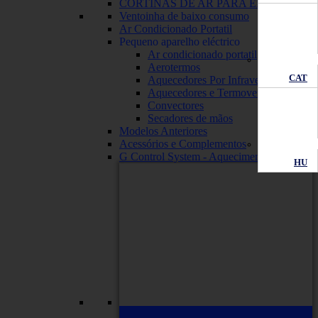
CORTINAS DE AR PARA EMPRESAS
Ventoinha de baixo consumo
Ar Condicionado Portatil
Pequeno aparelho eléctrico
Ar condicionado portatil
Aerotermos
CAT
Aquecedores Por Infravermelhos
Aquecedores e Termoventiladores
Convectores
Secadores de mãos
Modelos Anteriores
Acessórios e Complementos
G Control System - Aquecimento Wifi
HU