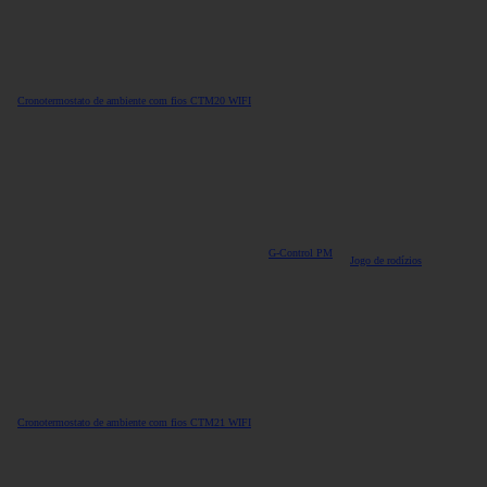
Cronotermostato de ambiente com fios CTM20 WIFI
G-Control PM
Jogo de rodízios
Cronotermostato de ambiente com fios CTM21 WIFI