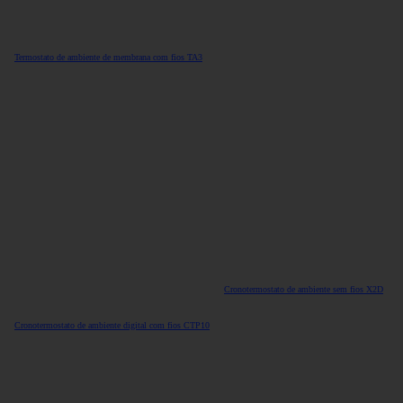
Termostato de ambiente de membrana com fios TA3
Cronotermostato de ambiente sem fios X2D
Cronotermostato de ambiente digital com fios CTP10