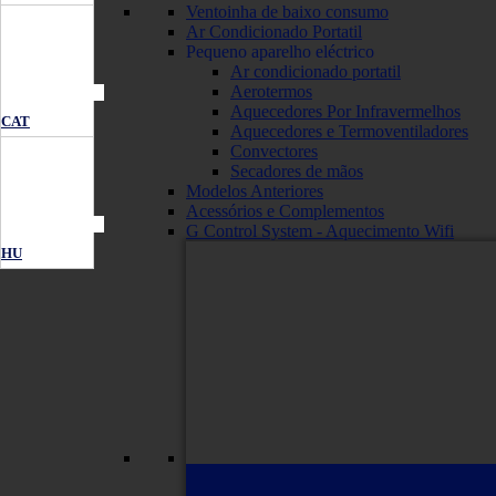
Ventoinha de baixo consumo
Ar Condicionado Portatil
Pequeno aparelho eléctrico
Ar condicionado portatil
Aerotermos
Aquecedores Por Infravermelhos
CAT
Aquecedores e Termoventiladores
Convectores
Secadores de mãos
Modelos Anteriores
Acessórios e Complementos
G Control System - Aquecimento Wifi
HU