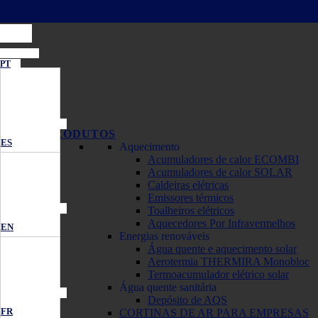
PT
PRODUTOS
ES
Aquecimento
Acumuladores de calor ECOMBI
Acumuladores de calor SOLAR
Caldeiras elétricas
Emissores térmicos
Toalheiros elétricos
Aquecedores Por Infravermelhos
EN
Energias renováveis
Água quente e aquecimento solar
Aerotermia THERMIRA Monobloc
Termoacumulador elétrico solar
Água quente sanitária
Depósito de AQS
FR
CORTINAS DE AR PARA EMPRESAS