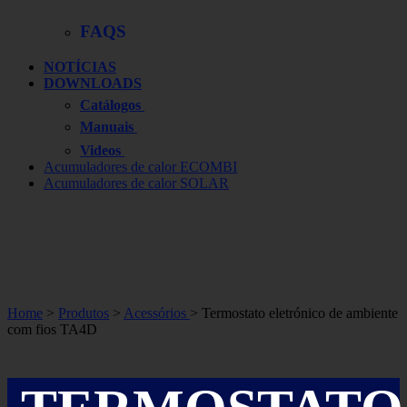
FAQS
NOTÍCIAS
DOWNLOADS
Catálogos
Manuais
Videos
Acumuladores de calor ECOMBI
Acumuladores de calor SOLAR
Home
>
Produtos
>
Acessórios
> Termostato eletrónico de ambiente
com fios TA4D