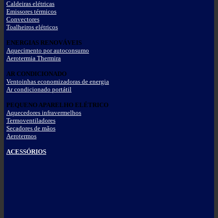
Caldeiras elétricas
Emissores térmicos
Convectores
Toalheiros elétricos
ENERGIAS RENOVÁVEIS
Aquecimento por autoconsumo
Aerotermia Thermira
AR CONDICIONADO
Ventoinhas economizadoras de energia
Ar condicionado portátil
PEQUENO APARELHO ELÉTRICO
Aquecedores infravermelhos
Termoventiladores
Secadores de mãos
Aerotermos
ACESSÓRIOS