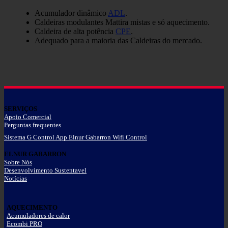
Acumulador dinâmico
ADL
.
Caldeiras modulantes Mattira mistas e só aquecimento.
Caldeira de alta potência
CPE
.
Adequado para a maioria das Caldeiras do mercado.
SERVIÇOS
Apoio Comercial
Perguntas frequentes
Sistema G Control App Elnur Gabarron Wifi Control
ELNUR GABARRON
Sobre Nós
Desenvolvimento Sustentavel
Notícias
AQUECIMENTO
Acumuladores de calor
Ecombi PRO