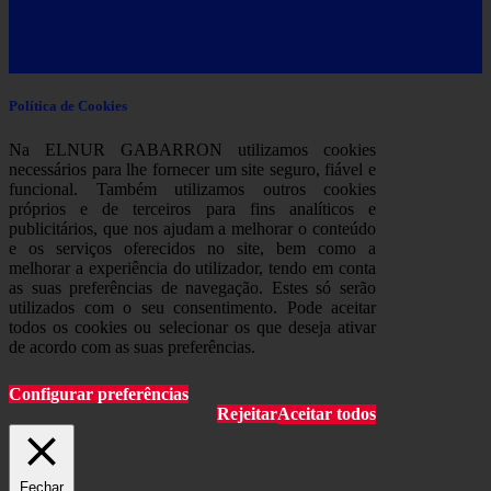
Política de Cookies
Na ELNUR GABARRON utilizamos cookies
necessários para lhe fornecer um site seguro, fiável e
funcional. Também utilizamos outros cookies
próprios e de terceiros para fins analíticos e
publicitários, que nos ajudam a melhorar o conteúdo
e os serviços oferecidos no site, bem como a
melhorar a experiência do utilizador, tendo em conta
as suas preferências de navegação. Estes só serão
utilizados com o seu consentimento. Pode aceitar
todos os cookies ou selecionar os que deseja ativar
de acordo com as suas preferências.
Configurar preferências
Rejeitar
Aceitar todos
Fechar