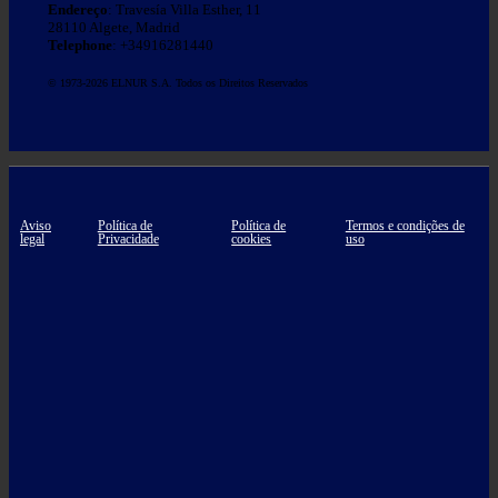
Endereço
: Travesía Villa Esther, 11
28110 Algete, Madrid
Telephone
: +34916281440
© 1973-2026 ELNUR S.A. Todos os Direitos Reservados
Aviso
Política de
Política de
Termos e condições de
legal
Privacidade
cookies
uso