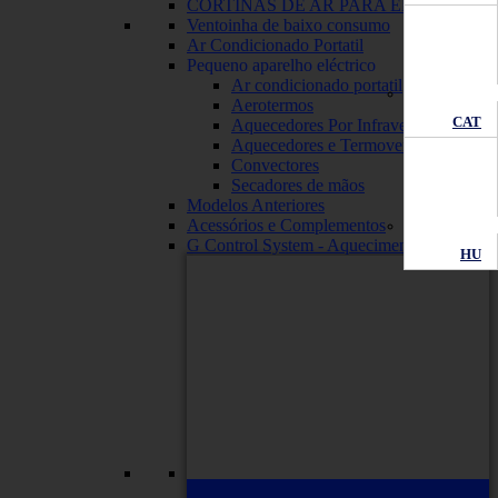
CORTINAS DE AR PARA EMPRESAS
Ventoinha de baixo consumo
Ar Condicionado Portatil
Pequeno aparelho eléctrico
Ar condicionado portatil
Aerotermos
CAT
Aquecedores Por Infravermelhos
Aquecedores e Termoventiladores
Convectores
Secadores de mãos
Modelos Anteriores
Acessórios e Complementos
G Control System - Aquecimento Wifi
HU