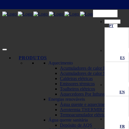
PT
PRODUTOS
ES
Aquecimento
Acumuladores de calor ECOMBI
Acumuladores de calor SOLAR
Caldeiras elétricas
Emissores térmicos
Toalheiros elétricos
EN
Aquecedores Por Infravermelhos
Energias renováveis
Água quente e aquecimento solar
Aerotermia THERMIRA Monobloc
Termoacumulador elétrico solar
Água quente sanitária
Depósito de AQS
FR