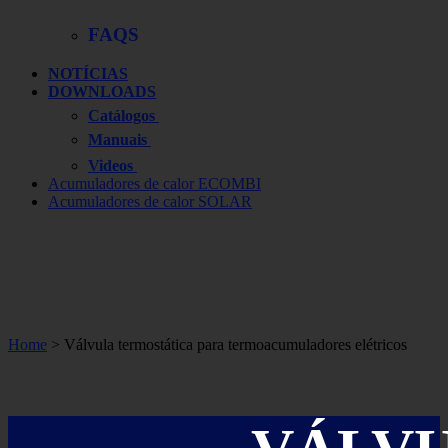
FAQS
NOTÍCIAS
DOWNLOADS
Catálogos
Manuais
Videos
Acumuladores de calor ECOMBI
Acumuladores de calor SOLAR
Home
>
Válvula termostática para termoacumuladores elétricos