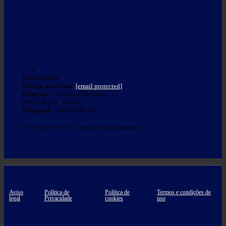
CONTACTO
Serviço ao cliente
:
[email protected]
Endereço
: Travesía Villa Esther, 11
28110 Algete, Madrid
Telephone
: +34916281440
© 1973-2026 ELNUR S.A. Todos os Direitos Reservados
Aviso
Política de
Política de
Termos e condições de
legal
Privacidade
cookies
uso