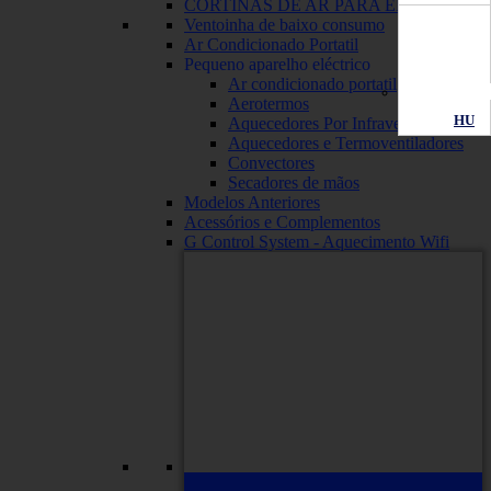
CORTINAS DE AR PARA EMPRESAS
Ventoinha de baixo consumo
Ar Condicionado Portatil
Pequeno aparelho eléctrico
Ar condicionado portatil
Aerotermos
HU
Aquecedores Por Infravermelhos
Aquecedores e Termoventiladores
Convectores
Secadores de mãos
Modelos Anteriores
Acessórios e Complementos
G Control System - Aquecimento Wifi