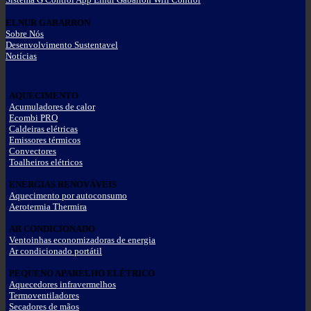
ELNUR GABARRON
Sobre Nós
Desenvolvimento Sustentavel
Notícias
AQUECIMENTO
Acumuladores de calor
Ecombi PRO
Caldeiras elétricas
Emissores térmicos
Convectores
Toalheiros elétricos
ENERGIAS RENOVÁVEIS
Aquecimento por autoconsumo
Aerotermia Thermira
AR CONDICIONADO
Ventoinhas economizadoras de energia
Ar condicionado portátil
PEQUENO APARELHO ELÉTRICO
Aquecedores infravermelhos
Termoventiladores
Secadores de mãos