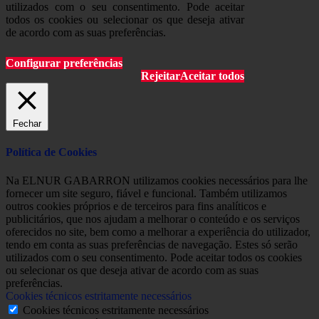
utilizados com o seu consentimento. Pode aceitar
todos os cookies ou selecionar os que deseja ativar
de acordo com as suas preferências.
Configurar preferências
Rejeitar
Aceitar todos
Fechar
Política de Cookies
Na ELNUR GABARRON utilizamos cookies necessários para lhe
fornecer um site seguro, fiável e funcional. Também utilizamos
outros cookies próprios e de terceiros para fins analíticos e
publicitários, que nos ajudam a melhorar o conteúdo e os serviços
oferecidos no site, bem como a melhorar a experiência do utilizador,
tendo em conta as suas preferências de navegação. Estes só serão
utilizados com o seu consentimento. Pode aceitar todos os cookies
ou selecionar os que deseja ativar de acordo com as suas
preferências.
Cookies técnicos estritamente necessários
Cookies técnicos estritamente necessários