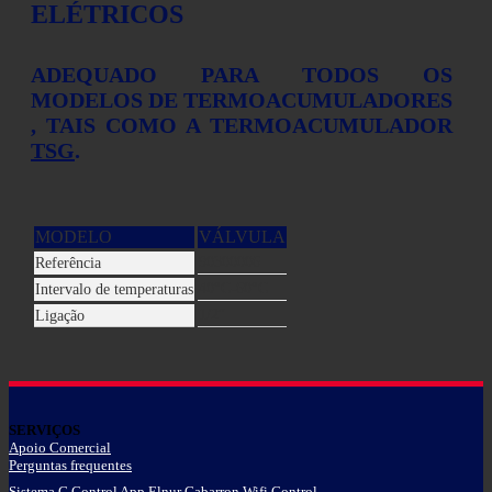
ELÉTRICOS
ADEQUADO PARA TODOS OS
MODELOS DE TERMOACUMULADORES
, TAIS COMO A TERMOACUMULADOR
TSG
.
MODELO
VÁLVULA
90300006
Referência
40°C-60°C
Intervalo de temperaturas
1/2″
Ligação
SERVIÇOS
Apoio Comercial
Perguntas frequentes
Sistema G Control App Elnur Gabarron Wifi Control