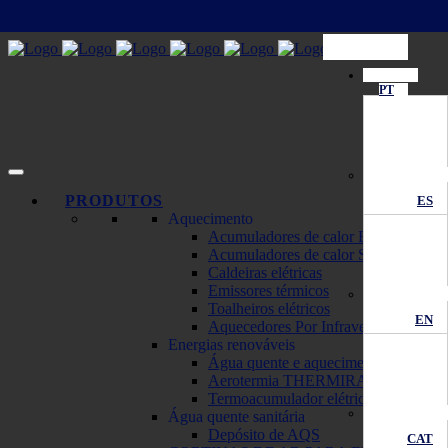
PT
PRODUTOS
ES
Aquecimento
Acumuladores de calor ECOMBI
Acumuladores de calor SOLAR
Caldeiras elétricas
Emissores térmicos
Toalheiros elétricos
EN
Aquecedores Por Infravermelhos
Energias renováveis
Água quente e aquecimento solar
Aerotermia THERMIRA Monobloc
Termoacumulador elétrico solar
Água quente sanitária
Depósito de AQS
CAT