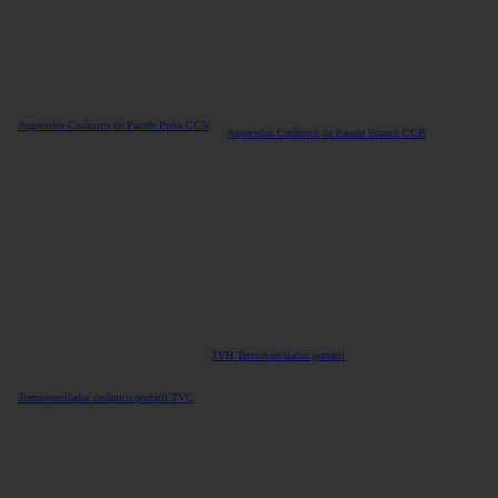
Aquecedor Cerâmico de Parede Preto CCN
Aquecedor Cerâmico de Parede Branco CCB
TVH Termoventilador portátil
Termoventilador cerâmico portátil TVC