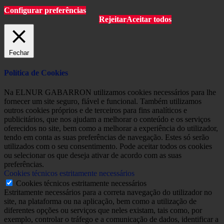
Configurar preferências
Rejeitar
Aceitar todos
Fechar
Política de Cookies
Na ELNUR GABARRON utilizamos cookies necessários para lhe
fornecer um site seguro, fiável e funcional. Também utilizamos
outros cookies próprios e de terceiros para fins analíticos e
publicitários, que nos ajudam a melhorar o conteúdo e os serviços
oferecidos no site, bem como a melhorar a experiência do utilizador,
tendo em conta as suas preferências de navegação. Estes só serão
utilizados com o seu consentimento. Pode aceitar todos os cookies
ou selecionar os que deseja ativar de acordo com as suas
preferências.
Cookies técnicos estritamente necessários
Cookies técnicos estritamente necessários
Estritamente necessários para a correta navegação do utilizador no
site, na plataforma ou na aplicação, bem como a utilização de
diferentes opções ou serviços que neles existam, tais como, por
exemplo, controlar o tráfego e a comunicação de dados, identificar a