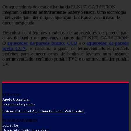
Os aquecedores de casa de banho da ELNUR GABARRON
integram o
sistema antiviramento Safety Sensor
. Uma tecnologia
inteligente que interrompe a operação do dispositivo em caso de
queda inesperada.
Descubra os diferentes modelos de aquecedores de parede para
casas de banho ou pequenos quartos da ELNUR GABARRON:
O
aquecedor de parede branco CCB
e o
aquecedor de parede
preto CCN
. E descubra a gama de termoventiladores portáteis
perfeitos para aquecer casas de banho e lavabos num instante:
o termoventilador cerâmico portátil TVC e o termoventilador portátil
TV.
SERVIÇOS
Apoio Comercial
Perguntas frequentes
Sistema G Control App Elnur Gabarron Wifi Control
ELNUR GABARRON
Sobre Nós
Desenvolvimento Sustentavel