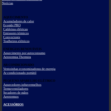
Notícias
AQUECIMENTO
Acumuladores de calor
Ecombi PRO
Caldeiras elétricas
Emissores térmicos
Convectores
Toalheiros elétricos
ENERGIAS RENOVÁVEIS
Aquecimento por autoconsumo
Aerotermia Thermira
AR CONDICIONADO
Ventoinhas economizadoras de energia
Ar condicionado portátil
PEQUENO APARELHO ELÉTRICO
Aquecedores infravermelhos
Termoventiladores
Secadores de mãos
Aerotermos
ACESSÓRIOS