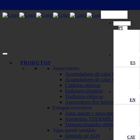
PT
PRODUTOS
ES
Aquecimento
Acumuladores de calor ECOMBI
Acumuladores de calor SOLAR
Caldeiras elétricas
Emissores térmicos
Toalheiros elétricos
EN
Aquecedores Por Infravermelhos
Energias renováveis
Água quente e aquecimento solar
Aerotermia THERMIRA Monobloc
Termoacumulador elétrico solar
Água quente sanitária
Depósito de AQS
CAT