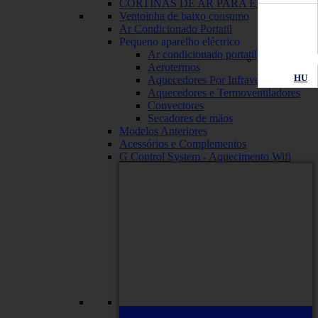
CORTINAS DE AR PARA EMPRESAS
Ventoinha de baixo consumo
Ar Condicionado Portatil
Pequeno aparelho eléctrico
Ar condicionado portatil
Aerotermos
HU
Aquecedores Por Infravermelhos
Aquecedores e Termoventiladores
Convectores
Secadores de mãos
Modelos Anteriores
Acessórios e Complementos
G Control System - Aquecimento Wifi