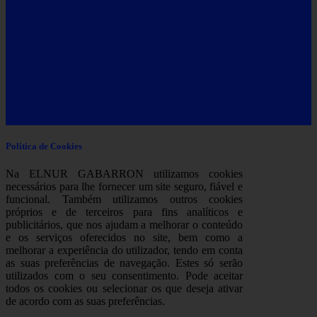
Política de Cookies
Na ELNUR GABARRON utilizamos cookies
necessários para lhe fornecer um site seguro, fiável e
funcional. Também utilizamos outros cookies
próprios e de terceiros para fins analíticos e
publicitários, que nos ajudam a melhorar o conteúdo
e os serviços oferecidos no site, bem como a
melhorar a experiência do utilizador, tendo em conta
as suas preferências de navegação. Estes só serão
utilizados com o seu consentimento. Pode aceitar
todos os cookies ou selecionar os que deseja ativar
de acordo com as suas preferências.