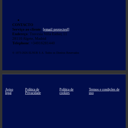
CONTACTO
Serviço ao cliente
:
[email protected]
Endereço
: Travesía Villa Esther, 11
28110 Algete, Madrid
Telephone
: +34916281440
© 1973-2026 ELNUR S.A. Todos os Direitos Reservados
Aviso
Política de
Política de
Termos e condições de
legal
Privacidade
cookies
uso