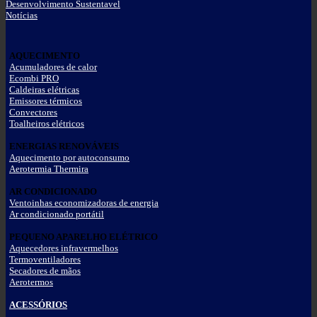
Desenvolvimento Sustentavel
Notícias
AQUECIMENTO
Acumuladores de calor
Ecombi PRO
Caldeiras elétricas
Emissores térmicos
Convectores
Toalheiros elétricos
ENERGIAS RENOVÁVEIS
Aquecimento por autoconsumo
Aerotermia Thermira
AR CONDICIONADO
Ventoinhas economizadoras de energia
Ar condicionado portátil
PEQUENO APARELHO ELÉTRICO
Aquecedores infravermelhos
Termoventiladores
Secadores de mãos
Aerotermos
ACESSÓRIOS