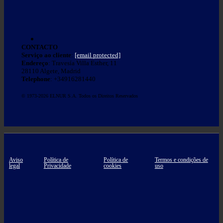
CONTACTO
Serviço ao cliente
:
[email protected]
Endereço
: Travesía Villa Esther, 11
28110 Algete, Madrid
Telephone
: +34916281440
© 1973-2026 ELNUR S.A. Todos os Direitos Reservados
Aviso
Política de
Política de
Termos e condições de
legal
Privacidade
cookies
uso