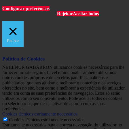
Configurar preferências
Rejeitar
Aceitar todos
Fechar
Política de Cookies
Na ELNUR GABARRON utilizamos cookies necessários para lhe
fornecer um site seguro, fiável e funcional. Também utilizamos
outros cookies próprios e de terceiros para fins analíticos e
publicitários, que nos ajudam a melhorar o conteúdo e os serviços
oferecidos no site, bem como a melhorar a experiência do utilizador,
tendo em conta as suas preferências de navegação. Estes só serão
utilizados com o seu consentimento. Pode aceitar todos os cookies
ou selecionar os que deseja ativar de acordo com as suas
preferências.
Cookies técnicos estritamente necessários
Cookies técnicos estritamente necessários
Estritamente necessários para a correta navegação do utilizador no