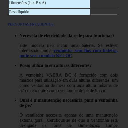
34 x 33 x (57 –
Dimensões (L x P x A)
95,5) cm
3 kg
Peso líquido
PERGUNTAS FREQUENTES
Necessita de eletricidade da rede para funcionar?
Este modelo não inclui uma bateria. Se estiver
interessado numa
ventoinha sem fios com bateria,
pode ver o modelo BELOC
.
Posso utilizá-lo em alturas diferentes?
A ventoinha VAERA DC é fornecido com dois
mastros para utilização em duas alturas diferentes, um
como ventoinha de mesa com uma altura máxima de
57 cm e o outro como ventoinha de pé de 95 cm.
Qual é a manutenção necessária para a ventoinha
de pé?
O ventilador necessita apenas de uma manutenção
externa geral. Certifique-se de que a ventoinha está
desligada da fonte de alimentação. Limpe