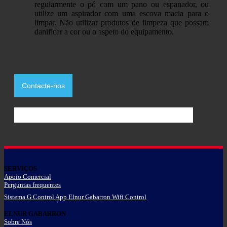
regularmente o pó com um pano ou espanador, ou
utilize um aspirador com uma escova macia para o
limpar. Não utilizar produtos de limpeza que possam
danificar a cor ou o aspeto do equipamento.
Tem alguma dúvida?
Contacte-nos
SERVIÇOS
Apoio Comercial
Perguntas frequentes
Sistema G Control App Elnur Gabarron Wifi Control
ELNUR GABARRON
Sobre Nós