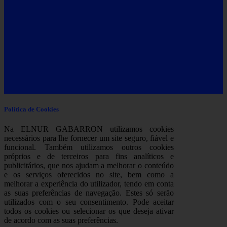
Política de Cookies
Na ELNUR GABARRON utilizamos cookies
necessários para lhe fornecer um site seguro, fiável e
funcional. Também utilizamos outros cookies
próprios e de terceiros para fins analíticos e
publicitários, que nos ajudam a melhorar o conteúdo
e os serviços oferecidos no site, bem como a
melhorar a experiência do utilizador, tendo em conta
as suas preferências de navegação. Estes só serão
utilizados com o seu consentimento. Pode aceitar
todos os cookies ou selecionar os que deseja ativar
de acordo com as suas preferências.