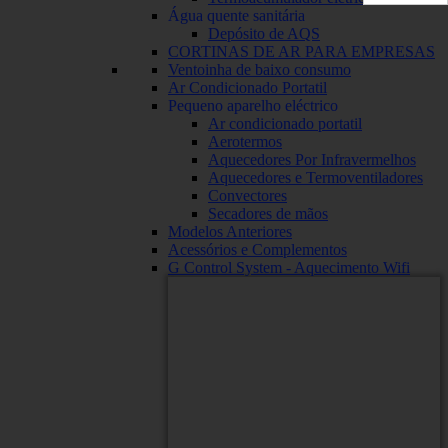
Água quente sanitária
Depósito de AQS
CORTINAS DE AR PARA EMPRESAS
Ventoinha de baixo consumo
Ar Condicionado Portatil
Pequeno aparelho eléctrico
Ar condicionado portatil
Aerotermos
Aquecedores Por Infravermelhos
Aquecedores e Termoventiladores
Convectores
Secadores de mãos
Modelos Anteriores
Acessórios e Complementos
G Control System - Aquecimento Wifi