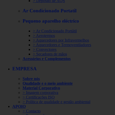
> Depósito de AQS
Ar Condicionado Portatil
Pequeno aparelho eléctrico
> Ar Condicionado Portátil
> Aerotermos
> Aquecedores por Infravermelhos
> Aquecedores e Termoventiladores
> Convectores
> Secadores de mãos
Acessórios e Complementos
EMPRESA
Sobre nós
Qualidade e o meio ambiente
Material Corporativo
> Imagem corporativa
> Certificações ISO
> Política de qualidade e gestão ambiental
APOIO
> Contacto