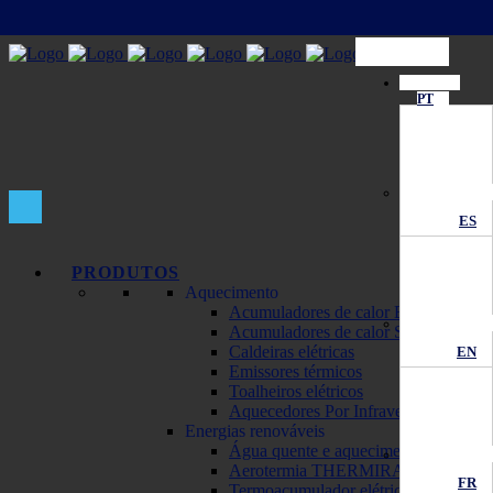
PT
ES
PRODUTOS
Aquecimento
Acumuladores de calor ECOMBI
Acumuladores de calor SOLAR
Caldeiras elétricas
EN
Emissores térmicos
Toalheiros elétricos
Aquecedores Por Infravermelhos
Energias renováveis
Água quente e aquecimento solar
Aerotermia THERMIRA Monobloc
FR
Termoacumulador elétrico solar