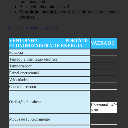
funcionamento.
Base redonda muito estável.
Ventoinha portátil
, leve e fácil de transportar entre
divisões.
ESPECIFICAÇÕES TÉCNICAS
VENTOINHA PORTÁTIL
VAERA DC
ECONOMIZADORA DE ENERGIA
26 W
Potência
230 V~
Tensão / alimentação eléctrica
0-8 horas
Temporizador
Digital
Painel operacional
12
Velocidades
✔
Controlo remoto
Vertical 45º o
90º
Oscilação da cabeça
Horizontal 45º
o 90º
Eco, Baby e
Modos de funcionamento
Boost