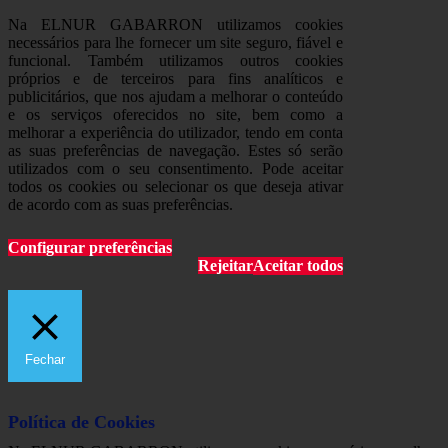
Na ELNUR GABARRON utilizamos cookies
necessários para lhe fornecer um site seguro, fiável e
funcional. Também utilizamos outros cookies
próprios e de terceiros para fins analíticos e
publicitários, que nos ajudam a melhorar o conteúdo
e os serviços oferecidos no site, bem como a
melhorar a experiência do utilizador, tendo em conta
as suas preferências de navegação. Estes só serão
utilizados com o seu consentimento. Pode aceitar
todos os cookies ou selecionar os que deseja ativar
de acordo com as suas preferências.
Configurar preferências
Rejeitar
Aceitar todos
Fechar
Política de Cookies