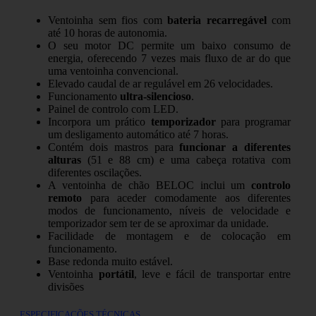
Ventoinha sem fios com
bateria recarregável
com
até 10 horas de autonomia.
O seu motor DC permite um baixo consumo de
energia, oferecendo 7 vezes mais fluxo de ar do que
uma ventoinha convencional.
Elevado caudal de ar regulável em 26 velocidades.
Funcionamento
ultra-silencioso
.
Painel de controlo com LED.
Incorpora um prático
temporizador
para programar
um desligamento automático até 7 horas.
Contém dois mastros para
funcionar a diferentes
alturas
(51 e 88 cm) e uma cabeça rotativa com
diferentes oscilações.
A ventoinha de chão BELOC inclui um
controlo
remoto
para aceder comodamente aos diferentes
modos de funcionamento, níveis de velocidade e
temporizador sem ter de se aproximar da unidade.
Facilidade de montagem e de colocação em
funcionamento.
Base redonda muito estável.
Ventoinha
portátil
, leve e fácil de transportar entre
divisões
ESPECIFICAÇÕES TÉCNICAS