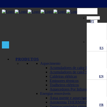
PT
ES
PRODUTOS
Aquecimento
Acumuladores de calor ECOMBI
Acumuladores de calor SOLAR
Caldeiras elétricas
EN
Emissores térmicos
Toalheiros elétricos
Aquecedores Por Infravermelhos
Energias renováveis
Água quente e aquecimento solar
Aerotermia THERMIRA Monobloc
FR
Termoacumulador elétrico solar