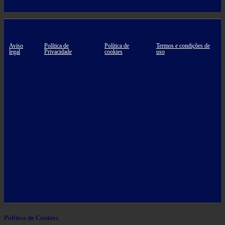
Aviso
Política de
Política de
Termos e condições de
legal
Privacidade
cookies
uso
Política de Cookies