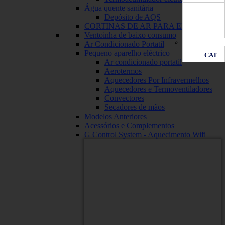
Água quente sanitária
Depósito de AQS
CORTINAS DE AR PARA EMPRESAS
Ventoinha de baixo consumo
Ar Condicionado Portatil
Pequeno aparelho eléctrico
CAT
Ar condicionado portatil
Aerotermos
Aquecedores Por Infravermelhos
Aquecedores e Termoventiladores
Convectores
Secadores de mãos
Modelos Anteriores
Acessórios e Complementos
G Control System - Aquecimento Wifi