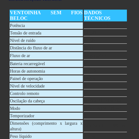
VENTOINHA SEM FIOS
DADOS
BELOC
TÉCNICOS
27 W
Potência
DC12V
Tensão de entrada
13 dB
Nível de ruído
10 m
Distância do fluxo de ar
3
Fluxo de ar
1400 (m
/h)
✓
Bateria recarregável
Até 10
Horas de autonomia
Digital
Painel de operação
26
Nível de velocidade
✓
Controlo remoto
Vertical / Horinzontal
Oscilação da cabeça
Vento natural / Noite
Modo
0-7 h
Temporizador
Dimensões (comprimento x largura x
34 x 34 x (51 – 88) cm
altura)
4,3 kg
Peso líquido