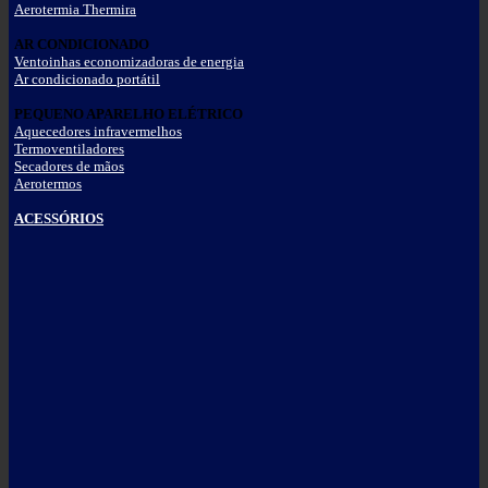
Aerotermia Thermira
AR CONDICIONADO
Ventoinhas economizadoras de energia
Ar condicionado portátil
PEQUENO APARELHO ELÉTRICO
Aquecedores infravermelhos
Termoventiladores
Secadores de mãos
Aerotermos
ACESSÓRIOS