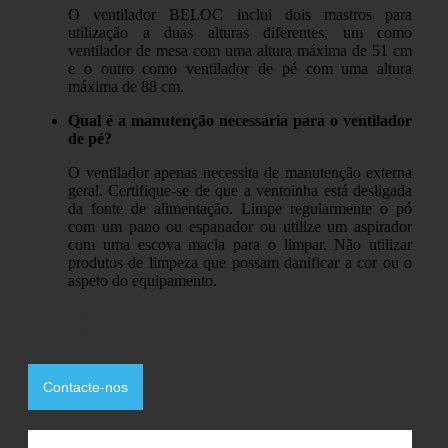
O ventilador BELOC inclui dois mastros para
utilização a duas alturas diferentes, um como
ventilador de mesa com uma altura máxima de 51 cm
e o outro como ventilador de pé com uma altura
máxima de 88 cm.
Qual é a manutenção necessária para o ventilador
de pé?
O ventilador apenas necessita de manutenção externa
geral. Certifique-se de que a ventoinha está desligada
da fonte de alimentação. Limpe regularmente o pó
com um pano ou espanador ou utilize um aspirador
com uma escova macia para o limpar. Não utilizar
produtos de limpeza que possam danificar a cor ou o
aspeto do equipamento.
Tem alguma dúvida?
Contacte-nos