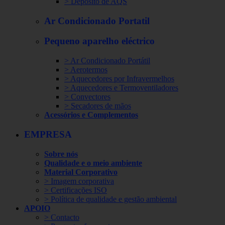
> Depósito de AQS
Ar Condicionado Portatil
Pequeno aparelho eléctrico
> Ar Condicionado Portátil
> Aerotermos
> Aquecedores por Infravermelhos
> Aquecedores e Termoventiladores
> Convectores
> Secadores de mãos
Acessórios e Complementos
EMPRESA
Sobre nós
Qualidade e o meio ambiente
Material Corporativo
> Imagem corporativa
> Certificações ISO
> Política de qualidade e gestão ambiental
APOIO
> Contacto