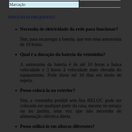
CE
Marcação
PERGUNTAS FREQUENTES
Necessita de eletricidade da rede para funcionar?
Sim, para recarregar a bateria, que tem uma autonomia
de 10 horas.
Qual é a duração da bateria da ventoinha?
A autonomia da bateria é de até 10 horas a baixa
velocidade e 3 horas à velocidade mais elevada do
equipamento. Pode durar até 10 dias em modo de
espera.
Posso colocá-la no exterior?
Sim, a ventoinha portátil sem fios BELOC pode ser
colocada em qualquer parte da casa, mesmo no terraço
ou no jardim, uma vez que não necessita de
alimentação eléctrica direta.
Posso utilizá-lo em alturas diferentes?