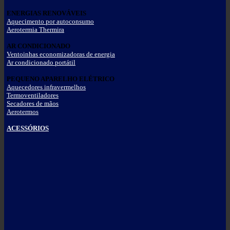
ENERGIAS RENOVÁVEIS
Aquecimento por autoconsumo
Aerotermia Thermira
AR CONDICIONADO
Ventoinhas economizadoras de energia
Ar condicionado portátil
PEQUENO APARELHO ELÉTRICO
Aquecedores infravermelhos
Termoventiladores
Secadores de mãos
Aerotermos
ACESSÓRIOS