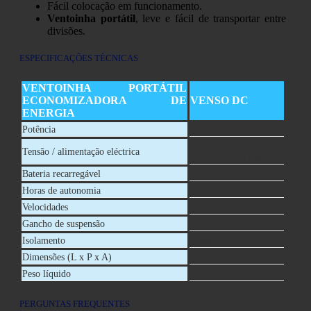
Fácil colocação em funcionamento.
Ventoinha portátil
, leve e fácil de transportar entre
divisões.
ESPECIFICAÇÕES TÉCNICAS
VENTOINHA PORTÁTIL
ECONOMIZADORA DE
VENSO DC
ENERGIA
18 W
Potência
5VDC 3A / 9VDC 2A /
Tensão / alimentação eléctrica
12VDC 1,5A (máx.)
Lítio-ião12,000 mAh
Bateria recarregável
até 10
Horas de autonomia
9
Velocidades
✔
Gancho de suspensão
Classe III
Isolamento
39 x 39 x 16 cm
Dimensões (L x P x A)
3 kg
Peso líquido
PERGUNTAS FREQUENTES