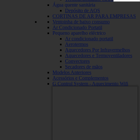
Água quente sanitária
Depósito de AQS
CORTINAS DE AR PARA EMPRESAS
Ventoinha de baixo consumo
Ar Condicionado Portatil
Pequeno aparelho eléctrico
Ar condicionado portatil
Aerotermos
Aquecedores Por Infravermelhos
Aquecedores e Termoventiladores
Convectores
Secadores de mãos
Modelos Anteriores
Acessórios e Complementos
G Control System - Aquecimento Wifi