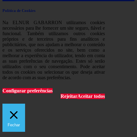
Política de Cookies
Na ELNUR GABARRON utilizamos cookies
necessários para lhe fornecer um site seguro, fiável e
funcional. Também utilizamos outros cookies
próprios e de terceiros para fins analíticos e
publicitários, que nos ajudam a melhorar o conteúdo
e os serviços oferecidos no site, bem como a
melhorar a experiência do utilizador, tendo em conta
as suas preferências de navegação. Estes só serão
utilizados com o seu consentimento. Pode aceitar
todos os cookies ou selecionar os que deseja ativar
de acordo com as suas preferências.
Configurar preferências
Rejeitar
Aceitar todos
Fechar