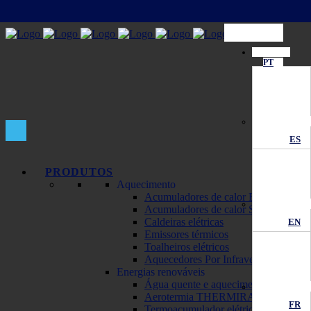
PT
ES
PRODUTOS
Aquecimento
Acumuladores de calor ECOMBI
Acumuladores de calor SOLAR
Caldeiras elétricas
EN
Emissores térmicos
Toalheiros elétricos
Aquecedores Por Infravermelhos
Energias renováveis
Água quente e aquecimento solar
Aerotermia THERMIRA Monobloc
FR
Termoacumulador elétrico solar