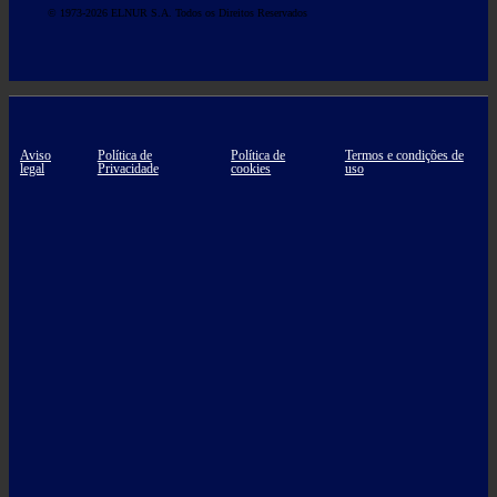
© 1973-2026 ELNUR S.A. Todos os Direitos Reservados
Aviso
Política de
Política de
Termos e condições de
legal
Privacidade
cookies
uso