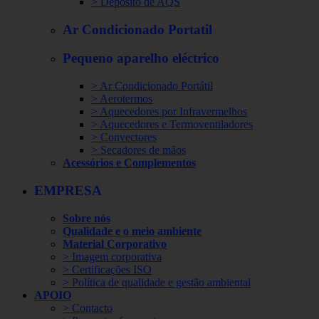
> Depósito de AQS
Ar Condicionado Portatil
Pequeno aparelho eléctrico
> Ar Condicionado Portátil
> Aerotermos
> Aquecedores por Infravermelhos
> Aquecedores e Termoventiladores
> Convectores
> Secadores de mãos
Acessórios e Complementos
EMPRESA
Sobre nós
Qualidade e o meio ambiente
Material Corporativo
> Imagem corporativa
> Certificações ISO
> Política de qualidade e gestão ambiental
APOIO
> Contacto