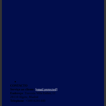
CONTACTO
Serviço ao cliente
:
[email protected]
Endereço
: Travesía Villa Esther, 11
28110 Algete, Madrid
Telephone
: +34916281440